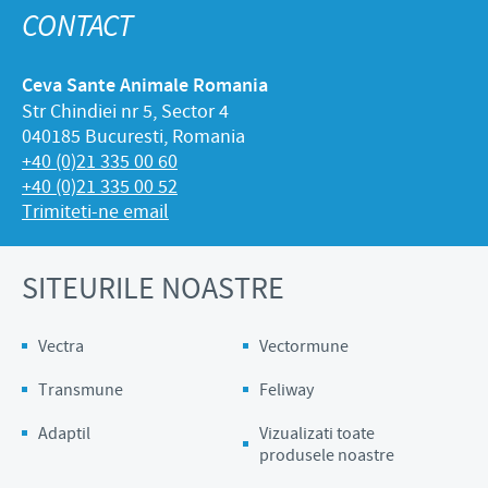
CONTACT
Ceva Sante Animale Romania
Str Chindiei nr 5, Sector 4
040185 Bucuresti, Romania
+40 (0)21 335 00 60
+40 (0)21 335 00 52
Trimiteti-ne email
SITEURILE NOASTRE
Vectra
Vectormune
Transmune
Feliway
Adaptil
Vizualizati toate
produsele noastre