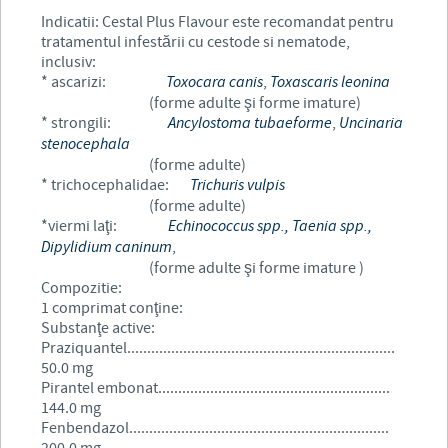
Indicatii: Cestal Plus Flavour este recomandat pentru
tratamentul infestării cu cestode si nematode,
inclusiv:
* ascarizi:
Toxocara canis
,
Toxascaris leonina
(forme adulte şi forme imature)
* strongili:
Ancylostoma tubaeforme
,
Uncinaria
stenocephala
(forme adulte)
* trichocephalidae:
Trichuris vulpis
(forme adulte)
*viermi laţi:
Echinococcus spp., Taenia spp.,
Dipylidium caninum
,
(forme adulte şi forme imature )
Compozitie:
1 comprimat conţine:
Substanţe active:
Praziquantel...................................................................
50.0 mg
Pirantel embonat..........................................................
144.0 mg
Fenbendazol.................................................................
200.0 mg