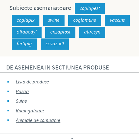
Subiecte asemanatoare
coglapest
coglapix
swine
coglamune
vaccins
alfabedyl
enzaprost
altresyn
fertipig
cevazuril
DE ASEMENEA IN SECTIUNEA PRODUSE
Lista de produse
Pasari
Suine
Rumegatoare
Animale de companie