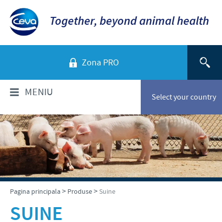
Together, beyond animal health
Zona PRO
MENIU
Select your country
CINE SUNTEM?
Ceva in Romania
PRODUSE
Viziunea noastra
Lista de produse
STIRI & MEDIA
>
>
Pagina principala
Produse
Suine
Prezentare generala
Pasari
SUINE
Valorile noastre
Articole newsletter
RESPONSABILITATE