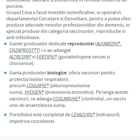
porcine.
Grupul Ceva a facut investitii semnificative, in special in
departamentul Cercetare si Dezvoltare, pentru a putea oferi
produse adecvate nevoilor profesionistilor din domeniu, in
special produse din categoria vaccinurilor, reproductie si
anti-infectioase.
Gamei produselor dedicate
reproductiei
(
ALFABEDYL
®
,
ENZAPROST®T
) i s-au adaugat
ALTRESYN®
si
FERTIPIG®
(gonadotropine serum si
chorionice).
Gama produselor
biologice
, ofera vaccinuri pentru
protectia bolilor respiratorii,
precum
COGLAPIX®
(pleuropneumonia
suina),
HYOGEN®
(pneumonia enzootica). Pe langa aceste
vaccinuri, se adauga
COGLAMUNE®
(clostridia), un vaccin
unic de anaerobioza suina.
Portofoliul este completat de
CEVAZURIL®
(toltrazuril)
impotriva coccidiozei.