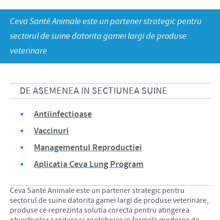
Suine
Productie
Stiri Ceva Sante Animale Romania
Ceva Santé Animale este un partener strategic pentru
Rumegatoare
Importanta responsabilitatii
CARIERA PROFESIONALA
Cercetare si dezvoltare
Calendare anuale
sectorul de suine datorita gamei largi de produse
Animale de companie
Contributii
veterinare
Istoria Grupului Ceva
Trimiteti CV-ul Dumneavoastra
CONTACT
Programe de ajutorare la nivel mondial
Ceva in lume
Joburi in Romania
Parteneriate de afaceri si stiintifice
CONDITII GENERALE DE VANZARE
DE ASEMENEA IN SECTIUNEA SUINE
Joburi internationale in Ceva
Antiinfectioase
FARMACOVIGILENTA
Vaccinuri
Managementul Reproductiei
Aplicatia Ceva Lung Program
Ceva Santé Animale este un partener strategic pentru
sectorul de suine datorita gamei largi de produse veterinare,
produse ce reprezinta solutia corecta pentru atingerea
obiectivelor sanitare si zootehnice in fermele moderne de