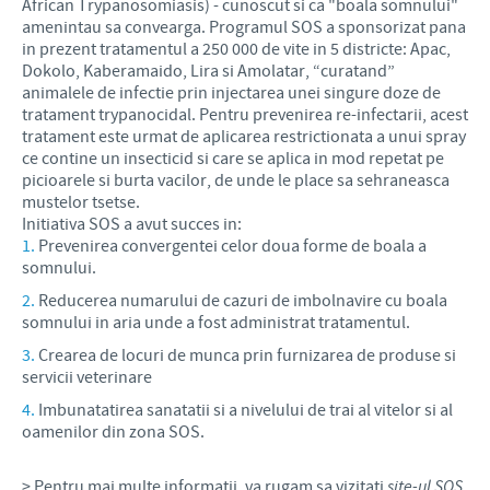
African Trypanosomiasis) - cunoscut si ca "boala somnului"
amenintau sa convearga. Programul SOS a sponsorizat pana
in prezent tratamentul a 250 000 de vite in 5 districte: Apac,
Dokolo, Kaberamaido, Lira si Amolatar, “curatand”
animalele de infectie prin injectarea unei singure doze de
tratament trypanocidal. Pentru prevenirea re-infectarii, acest
tratament este urmat de aplicarea restrictionata a unui spray
ce contine un insecticid si care se aplica in mod repetat pe
picioarele si burta vacilor, de unde le place sa sehraneasca
mustelor tsetse.
Initiativa SOS a avut succes in:
Prevenirea convergentei celor doua forme de boala a
somnului.
Reducerea numarului de cazuri de imbolnavire cu boala
somnului in aria unde a fost administrat tratamentul.
Crearea de locuri de munca prin furnizarea de produse si
servicii veterinare
Imbunatatirea sanatatii si a nivelului de trai al vitelor si al
oamenilor din zona SOS.
> Pentru mai multe informatii, va rugam sa vizitati
site-ul SOS
.