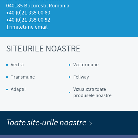
040185 Bucuresti, Romania
+40 (0)21 335 00 60
+40 (0)21 335 00 52
Trimiteti-ne email
SITEURILE NOASTRE
Vectra
Vectormune
Transmune
Feliway
Adaptil
Vizualizati toate
produsele noastre
Toate site-urile noastre