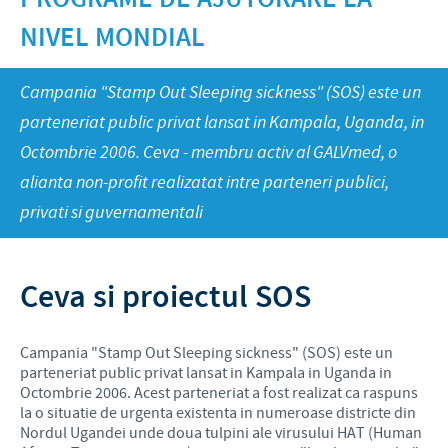
Suine
Productie
Stiri Ceva Sante Animale Romania
NIVEL MONDIAL
Rumegatoare
Importanta responsabilitatii
CARIERA PROFESIONALA
Cercetare si dezvoltare
Calendare anuale
Animale de companie
Contributii
Campania "Stamp Out Sleeping sickness" (SOS) este un
Istoria Grupului Ceva
Trimiteti CV-ul Dumneavoastra
CONTACT
parteneriat public privat lansat in Kampala, Uganda, in
Programe de ajutorare la nivel mondial
Ceva in lume
Joburi in Romania
Octombrie 2006. Ceva - membru activ al GALVmed, o
Parteneriate de afaceri si stiintifice
CONDITII GENERALE DE VANZARE
alianta non-profit realizatat intre parteneri publici,
Joburi internationale in Ceva
privati si guvernamentali
FARMACOVIGILENTA
Ceva si proiectul SOS
Campania "Stamp Out Sleeping sickness" (SOS) este un
parteneriat public privat lansat in Kampala in Uganda in
Octombrie 2006. Acest parteneriat a fost realizat ca raspuns
la o situatie de urgenta existenta in numeroase districte din
Nordul Ugandei unde doua tulpini ale virusului HAT (Human