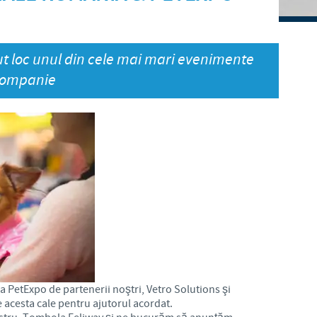
Japan
Bulgaria
vut loc unul din cele mai mari evenimente
Korea
Canada (EN)
 companie
Malaysia
Chile
Mexico
China
Middle East
Colombia
Netherlands
Denmark
Peru
Egypt
la PetExpo de partenerii noştri, Vetro Solutions şi
Philippines
 acesta cale pentru ajutorul acordat.
You are leaving the country website to access another site in the gro