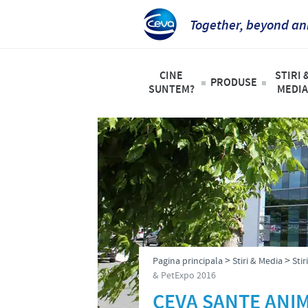
Together, beyond an
CINE
STIRI 
PRODUSE
SUNTEM?
MEDIA
Lista de produs
Ceva in Romania
Art
Pasari
Viziunea noastra
Sti
Suine
Prezentare generala
Cal
Rumegatoare
Valorile noastre
Animale de com
Productie
>
>
Cercetare si dezvoltare
Pagina principala
Stiri & Media
Sti
& PetExpo 2016
Istoria Grupului Ceva
CEVA SANTE ANI