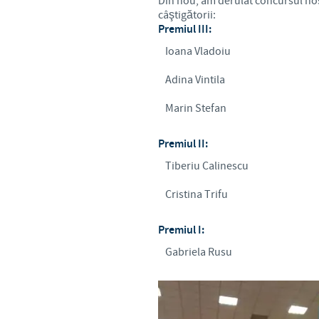
Din nou, am derulat concursul n
câştigătorii:
Premiul III:
Ioana Vladoiu
Adina Vintila
Marin Stefan
Premiul II:
Tiberiu Calinescu
Cristina Trifu
Premiul I:
Gabriela Rusu