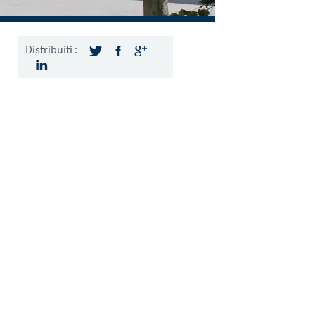
Sweden
Thailand
Distribuiti :
Tunisia
Turkey
Ukraine
United Kingdom
USA
Vietnam
up.