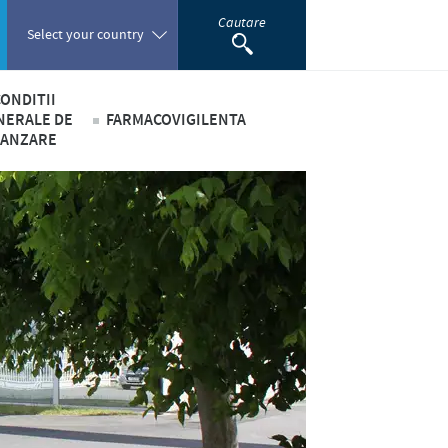
Cautare
Select your country
ONDITII
Poland
NERALE DE
FARMACOVIGILENTA
VANZARE
Portugal
Romania
Russia
South Africa
Spain