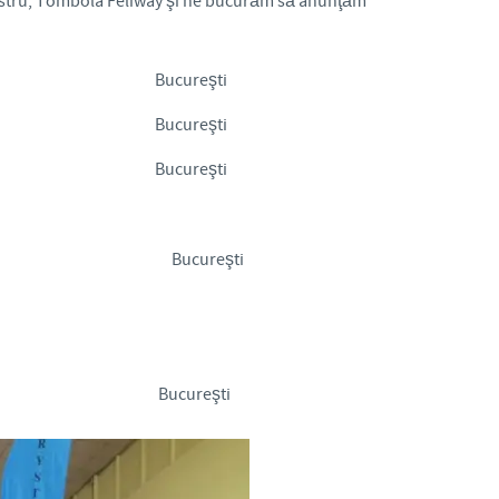
ostru, Tombola Feliway şi ne bucurăm să anunţăm
Regulatory constraints and medical practices vary from country to
information provided on the site in which you enter may not be
Bucureşti
country.
Bucureşti
Bucureşti
Bucureşti
Bucureşti