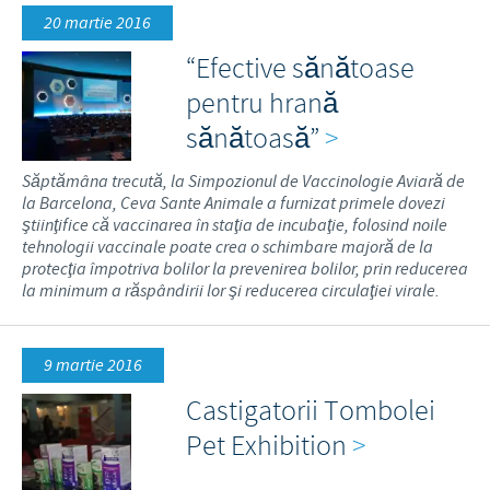
20 martie 2016
“Efective sănătoase
pentru hrană
sănătoasă”
>
Săptămâna trecută, la Simpozionul de Vaccinologie Aviară de
la Barcelona, Ceva Sante Animale a furnizat primele dovezi
ştiinţifice că vaccinarea în staţia de incubaţie, folosind noile
tehnologii vaccinale poate crea o schimbare majoră de la
protecţia împotriva bolilor la prevenirea bolilor, prin reducerea
la minimum a răspândirii lor şi reducerea circulaţiei virale.
9 martie 2016
Castigatorii Tombolei
Pet Exhibition
>