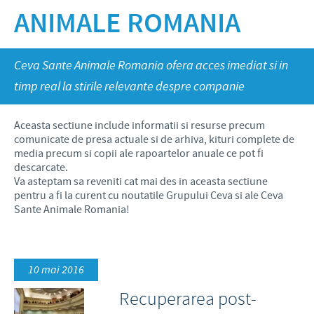
Suine
ANIMALE ROMANIA
Productie
Stiri Ceva Sante Animale Romania
Rumegatoare
Importanta responsabilitatii
CARIERA PROFESIONALA
Cercetare si dezvoltare
Calendare anuale
Animale de companie
Contributii
Ceva Sante Animale Romania ofera acces imediat si in
Istoria Grupului Ceva
Trimiteti CV-ul Dumneavoastra
CONTACT
timp real la stirile relevante despre companie
Programe de ajutorare la nivel mondial
Ceva in lume
Joburi in Romania
Parteneriate de afaceri si stiintifice
CONDITII GENERALE DE VANZARE
Aceasta sectiune include informatii si resurse precum
Joburi internationale in Ceva
comunicate de presa actuale si de arhiva, kituri complete de
media precum si copii ale rapoartelor anuale ce pot fi
FARMACOVIGILENTA
descarcate.
Va asteptam sa reveniti cat mai des in aceasta sectiune
pentru a fi la curent cu noutatile Grupului Ceva si ale Ceva
Sante Animale Romania!
10 mai 2016
Recuperarea post-